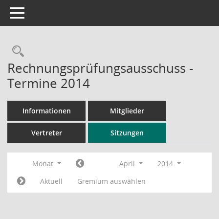
Toggle navigation
Rechercheauswahl
Rechnungsprüfungsausschuss -
Termine 2014
Informationen
Mitglieder
Vertreter
Sitzungen
Monat
April
2014
Aktuell
Gremium auswählen