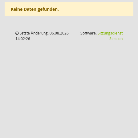
Keine Daten gefunden.
Letzte Änderung: 06.08.2026
Software:
Sitzungsdienst
(Wird in
14:02:26
Session