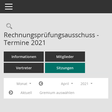
Toggle navigation
Rechercheauswahl
Rechnungsprüfungsausschuss -
Termine 2021
Informationen
Mitglieder
Vertreter
Sitzungen
Monat
April
2021
Aktuell
Gremium auswählen