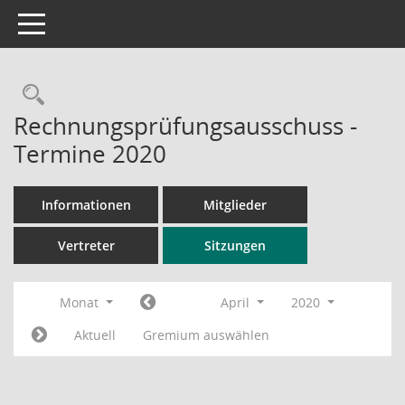
Toggle navigation
Rechercheauswahl
Rechnungsprüfungsausschuss -
Termine 2020
Informationen
Mitglieder
Vertreter
Sitzungen
Monat
April
2020
Aktuell
Gremium auswählen