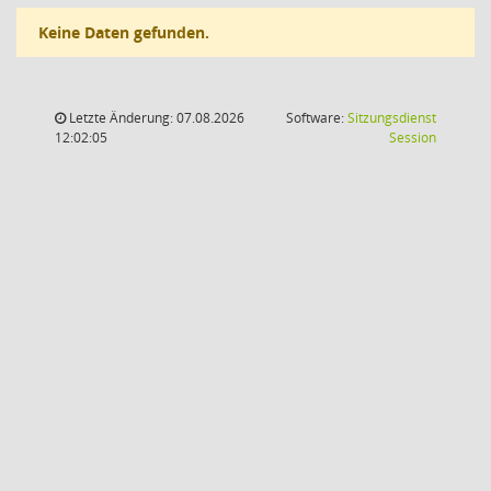
Keine Daten gefunden.
Letzte Änderung: 07.08.2026
Software:
Sitzungsdienst
(Wird in
12:02:05
Session