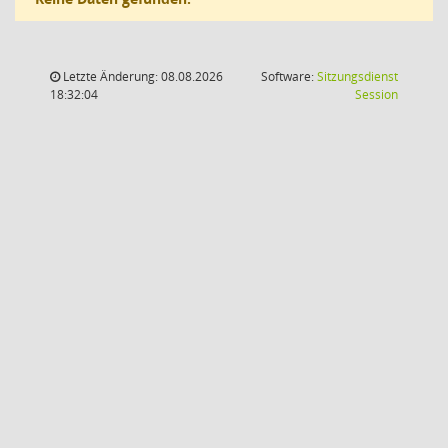
Letzte Änderung: 08.08.2026
Software:
Sitzungsdienst
(Wird in
18:32:04
Session