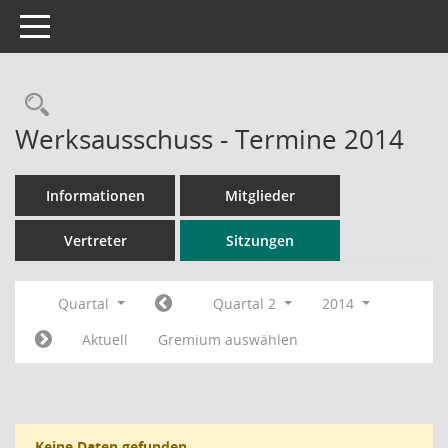
Toggle navigation
Rechercheauswahl
Werksausschuss - Termine 2014
Informationen
Mitglieder
Vertreter
Sitzungen
Quartal
Quartal 2
2014
Aktuell
Gremium auswählen
Keine Daten gefunden.