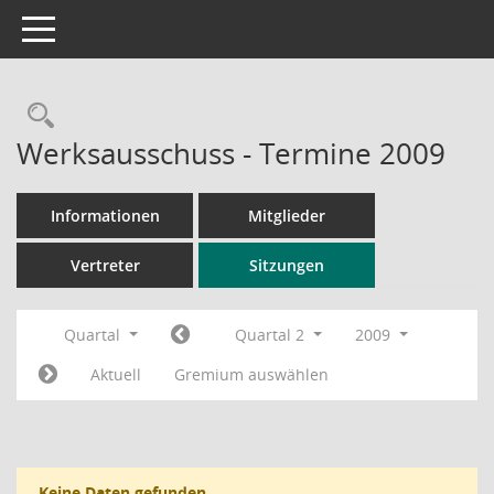
Toggle navigation
Rechercheauswahl
Werksausschuss - Termine 2009
Informationen
Mitglieder
Vertreter
Sitzungen
Quartal
Quartal 2
2009
Aktuell
Gremium auswählen
Keine Daten gefunden.