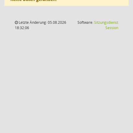
Letzte Änderung: 05.08.2026
Software:
Sitzungsdienst
(Wird in
18:32:06
Session