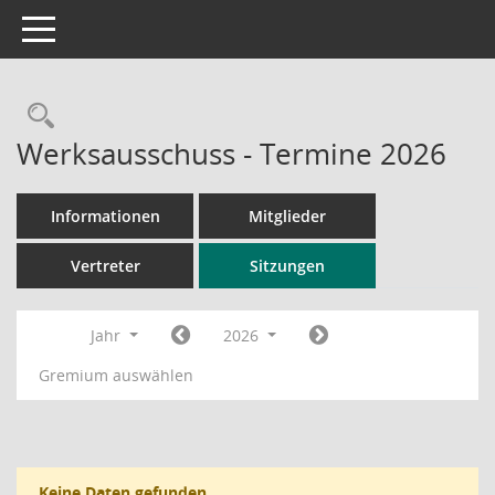
Toggle navigation
Rechercheauswahl
Werksausschuss - Termine 2026
Informationen
Mitglieder
Vertreter
Sitzungen
Jahr
2026
Gremium auswählen
Keine Daten gefunden.