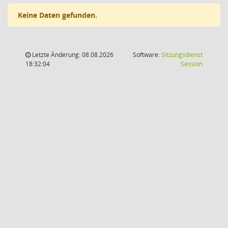
Keine Daten gefunden.
Letzte Änderung: 08.08.2026
Software:
Sitzungsdienst
(Wird in
18:32:04
Session