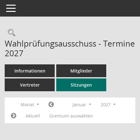
Toggle navigation
Rechercheauswahl
Wahlprüfungsausschuss - Termine
2027
Informationen
Mitglieder
Vertreter
Sitzungen
Monat
Januar
2027
Aktuell
Gremium auswählen