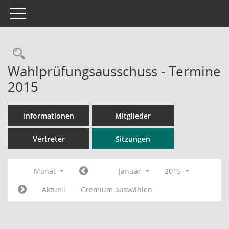
Toggle navigation
Rechercheauswahl
Wahlprüfungsausschuss - Termine
2015
Informationen
Mitglieder
Vertreter
Sitzungen
Monat
Januar
2015
Aktuell
Gremium auswählen