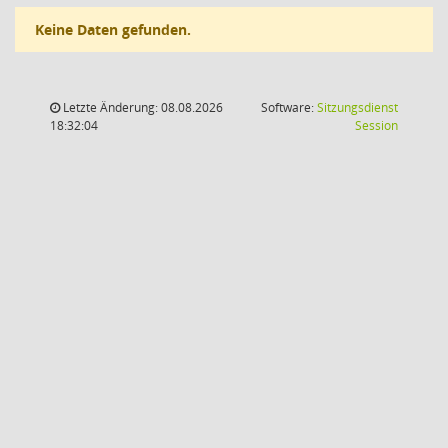
Keine Daten gefunden.
Letzte Änderung: 08.08.2026
Software:
Sitzungsdienst
(Wird in
18:32:04
Session