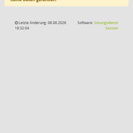
Letzte Änderung: 08.08.2026
Software:
Sitzungsdienst
(Wird in
18:32:04
Session