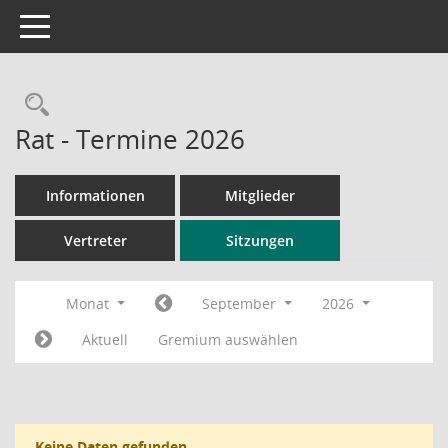
Toggle navigation
Rechercheauswahl
Rat - Termine 2026
Informationen
Mitglieder
Vertreter
Sitzungen
Monat
September
2026
Aktuell
Gremium auswählen
Keine Daten gefunden.