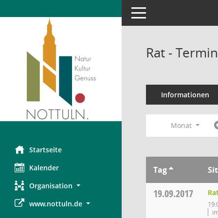
Toggle navigation
Rat - Termi
Informationen
Monat
Startseite
Kalender
Tag
Si
Organisation
19.09.2017
Ra
www.nottuln.de
19:
i