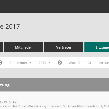
ne 2017
Mitglieder
Vertreter
Sitzung
September
2017
Aktuell
Gremium au
tzung
t
00-19:55 Uhr
m Forum des Rupert-Neudeck-Gymnasiums, St. Amand-Montrond-Str. 1, 483