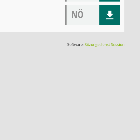
NÖ
(Wird in
Software:
Sitzungsdienst
Session