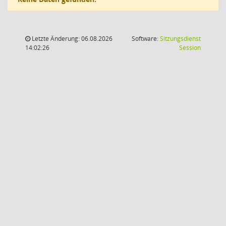
Letzte Änderung: 06.08.2026
Software:
Sitzungsdienst
(Wird in
14:02:26
Session