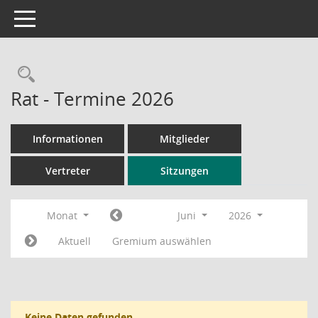
Toggle navigation
Rechercheauswahl
Rat - Termine 2026
Informationen
Mitglieder
Vertreter
Sitzungen
Monat
Juni
2026
Aktuell
Gremium auswählen
Keine Daten gefunden.