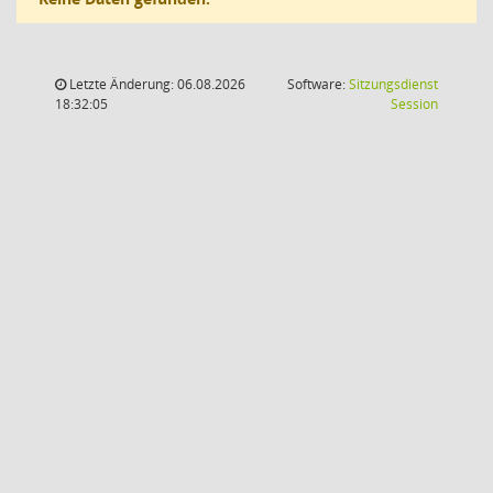
Letzte Änderung: 06.08.2026
Software:
Sitzungsdienst
(Wird in
18:32:05
Session