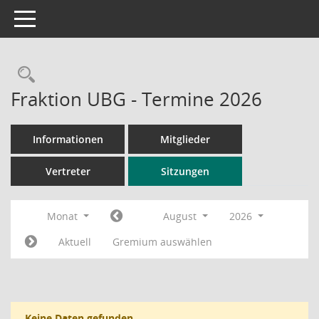
Toggle navigation
Rechercheauswahl
Fraktion UBG - Termine 2026
Informationen
Mitglieder
Vertreter
Sitzungen
Monat
August
2026
Aktuell
Gremium auswählen
Keine Daten gefunden.