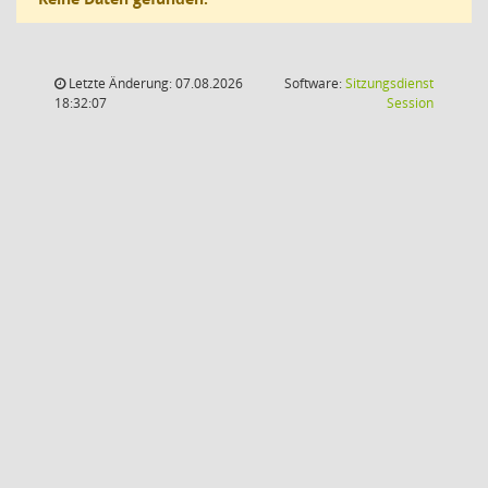
Letzte Änderung: 07.08.2026
Software:
Sitzungsdienst
(Wird in
18:32:07
Session