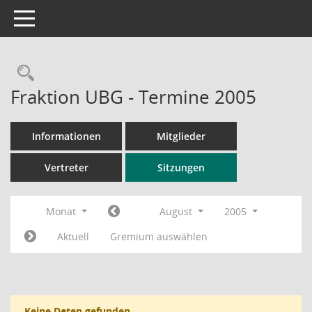
Toggle navigation
Rechercheauswahl
Fraktion UBG - Termine 2005
Informationen
Mitglieder
Vertreter
Sitzungen
Monat
August
2005
Aktuell
Gremium auswählen
Keine Daten gefunden.