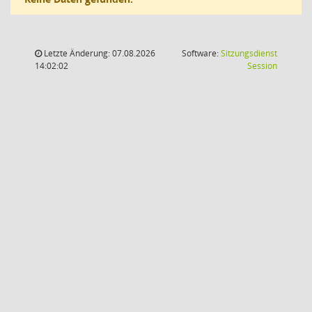
Letzte Änderung: 07.08.2026
Software:
Sitzungsdienst
(Wird in
14:02:02
Session