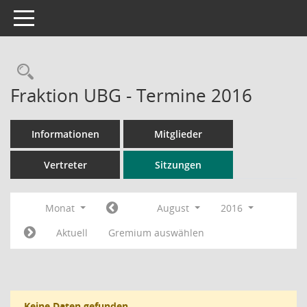
Toggle navigation
Rechercheauswahl
Fraktion UBG - Termine 2016
Informationen
Mitglieder
Vertreter
Sitzungen
Monat
August
2016
Aktuell
Gremium auswählen
Keine Daten gefunden.