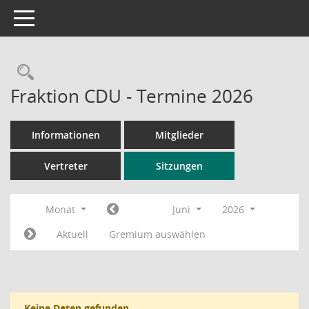
Toggle navigation
Rechercheauswahl
Fraktion CDU - Termine 2026
Informationen
Mitglieder
Vertreter
Sitzungen
Monat
Juni
2026
Aktuell
Gremium auswählen
Keine Daten gefunden.