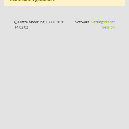
Letzte Änderung: 07.08.2026
Software:
Sitzungsdienst
(Wird in
14:02:02
Session