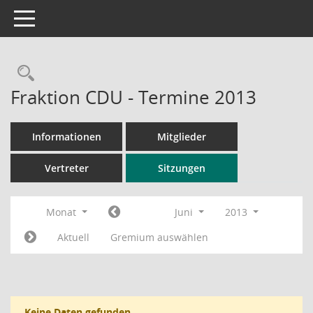
Toggle navigation
Rechercheauswahl
Fraktion CDU - Termine 2013
Informationen
Mitglieder
Vertreter
Sitzungen
Monat
Juni
2013
Aktuell
Gremium auswählen
Keine Daten gefunden.