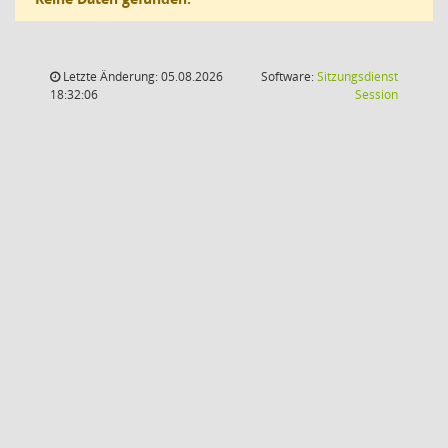
Letzte Änderung: 05.08.2026
Software:
Sitzungsdienst
(Wird in
18:32:06
Session