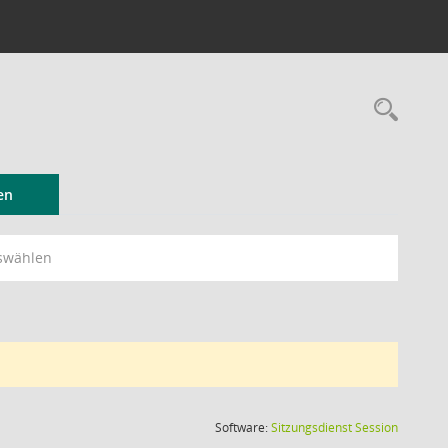
Rec
en
swählen
(Wird in
Software:
Sitzungsdienst
Session