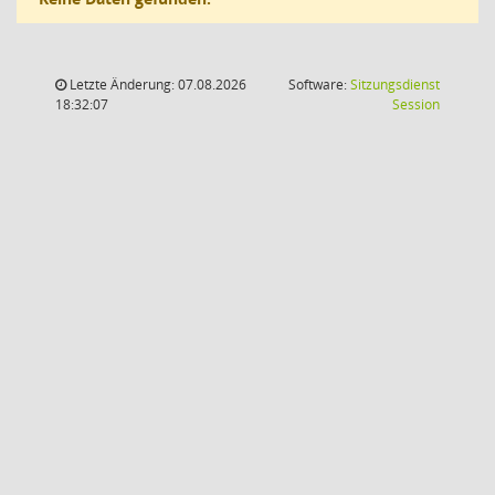
Letzte Änderung: 07.08.2026
Software:
Sitzungsdienst
(Wird in
18:32:07
Session