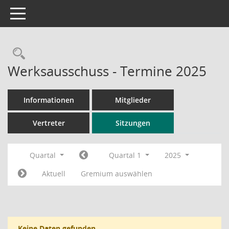
Toggle navigation
Rechercheauswahl
Werksausschuss - Termine 2025
Informationen
Mitglieder
Vertreter
Sitzungen
Quartal
Quartal 1
2025
Aktuell
Gremium auswählen
Keine Daten gefunden.