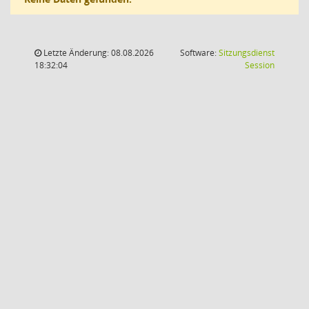
Letzte Änderung: 08.08.2026
Software:
Sitzungsdienst
(Wird in
18:32:04
Session