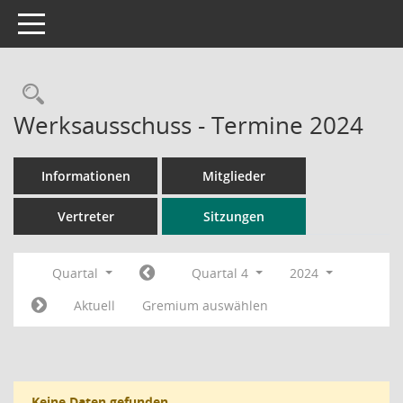
Toggle navigation
Rechercheauswahl
Werksausschuss - Termine 2024
Informationen
Mitglieder
Vertreter
Sitzungen
Quartal
Quartal 4
2024
Aktuell
Gremium auswählen
Keine Daten gefunden.