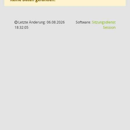
Letzte Änderung: 06.08.2026
Software:
Sitzungsdienst
(Wird in
18:32:05
Session