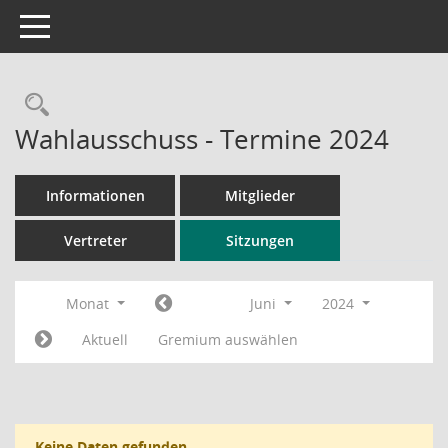
Toggle navigation
Rechercheauswahl
Wahlausschuss - Termine 2024
Informationen
Mitglieder
Vertreter
Sitzungen
Monat
Juni
2024
Aktuell
Gremium auswählen
Keine Daten gefunden.