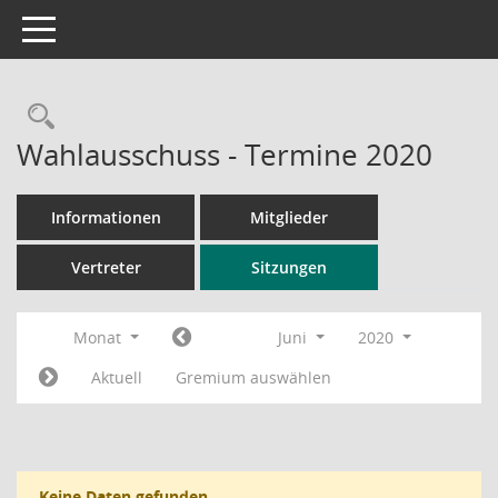
Toggle navigation
Rechercheauswahl
Wahlausschuss - Termine 2020
Informationen
Mitglieder
Vertreter
Sitzungen
Monat
Juni
2020
Aktuell
Gremium auswählen
Keine Daten gefunden.