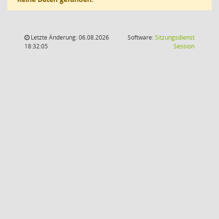
Letzte Änderung: 06.08.2026
Software:
Sitzungsdienst
(Wird in
18:32:05
Session