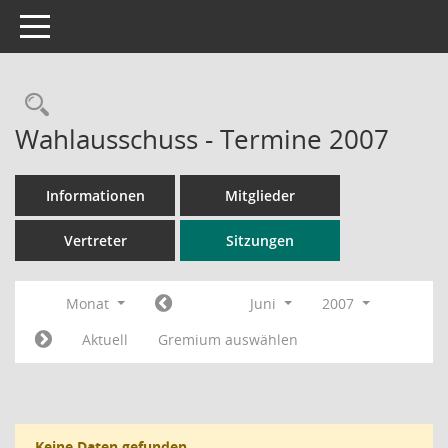
Toggle navigation
Rechercheauswahl
Wahlausschuss - Termine 2007
Informationen
Mitglieder
Vertreter
Sitzungen
Monat
Juni
2007
Aktuell
Gremium auswählen
Keine Daten gefunden.