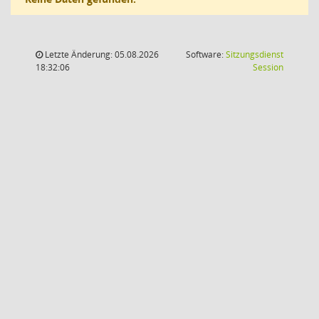
Letzte Änderung: 05.08.2026
Software:
Sitzungsdienst
(Wird in
18:32:06
Session