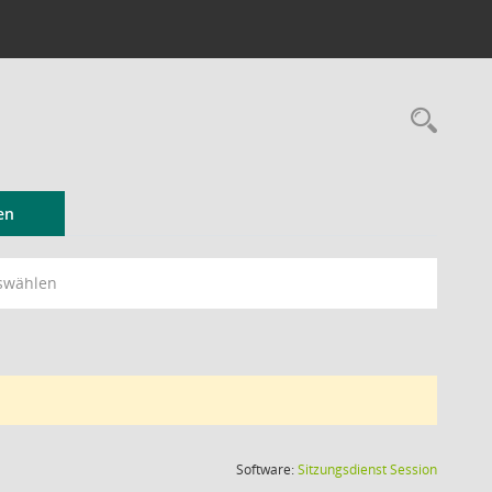
Rec
en
swählen
(Wird in
Software:
Sitzungsdienst
Session