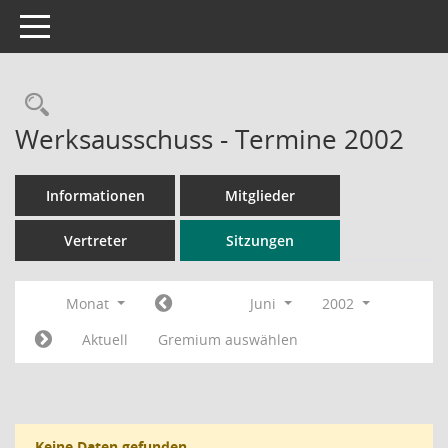
Toggle navigation
Rechercheauswahl
Werksausschuss - Termine 2002
Informationen
Mitglieder
Vertreter
Sitzungen
Monat
Juni
2002
Aktuell
Gremium auswählen
Keine Daten gefunden.