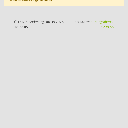
Letzte Änderung: 06.08.2026
Software:
Sitzungsdienst
(Wird in
18:32:05
Session