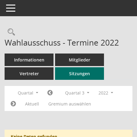
Toggle navigation
Rechercheauswahl
Wahlausschuss - Termine 2022
Informationen
Mitglieder
Vertreter
Sitzungen
Quartal
Quartal 3
2022
Aktuell
Gremium auswählen
Keine Daten gefunden.