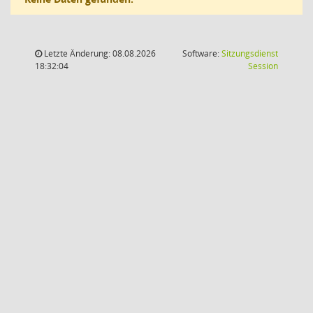
Letzte Änderung: 08.08.2026
Software:
Sitzungsdienst
(Wird in
18:32:04
Session