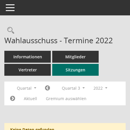
Toggle navigation
Rechercheauswahl
Wahlausschuss - Termine 2022
Informationen
Mitglieder
Vertreter
Sitzungen
Quartal
Quartal 3
2022
Aktuell
Gremium auswählen
Keine Daten gefunden.