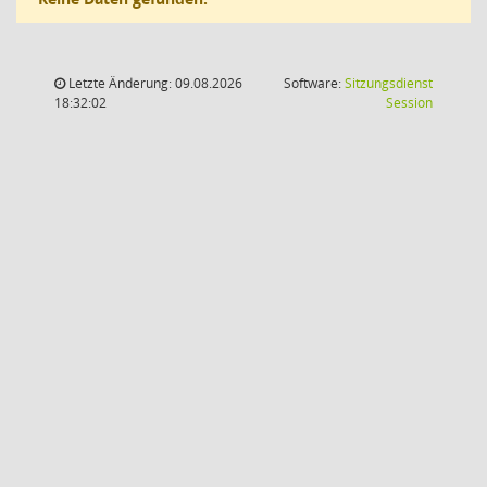
Letzte Änderung: 09.08.2026
Software:
Sitzungsdienst
(Wird in
18:32:02
Session