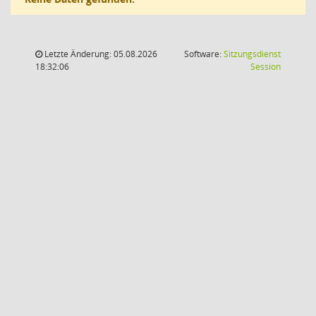
Letzte Änderung: 05.08.2026
Software:
Sitzungsdienst
(Wird in
18:32:06
Session