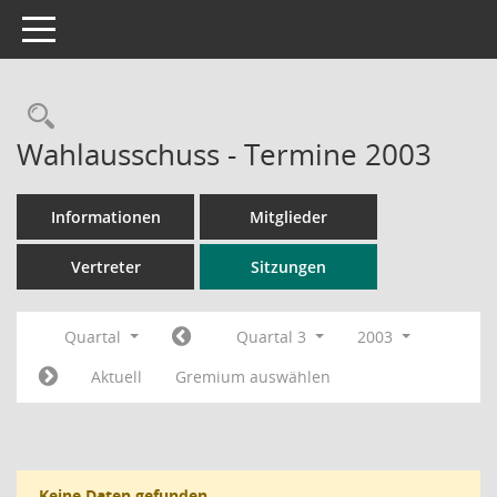
Toggle navigation
Rechercheauswahl
Wahlausschuss - Termine 2003
Informationen
Mitglieder
Vertreter
Sitzungen
Quartal
Quartal 3
2003
Aktuell
Gremium auswählen
Keine Daten gefunden.