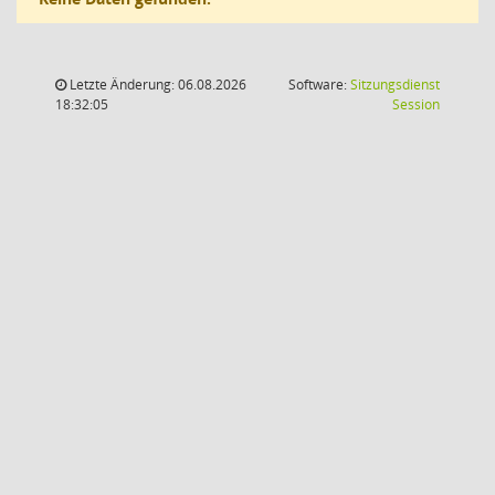
Letzte Änderung: 06.08.2026
Software:
Sitzungsdienst
(Wird in
18:32:05
Session