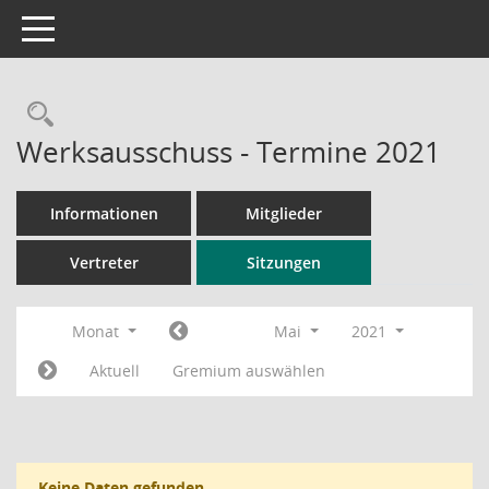
Toggle navigation
Rechercheauswahl
Werksausschuss - Termine 2021
Informationen
Mitglieder
Vertreter
Sitzungen
Monat
Mai
2021
Aktuell
Gremium auswählen
Keine Daten gefunden.