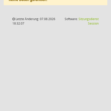
Letzte Änderung: 07.08.2026
Software:
Sitzungsdienst
(Wird in
18:32:07
Session