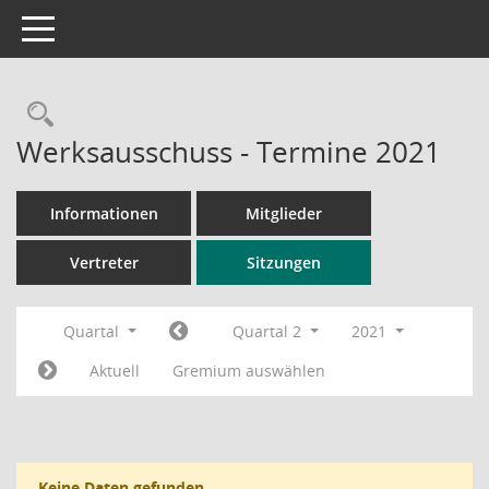
Toggle navigation
Rechercheauswahl
Werksausschuss - Termine 2021
Informationen
Mitglieder
Vertreter
Sitzungen
Quartal
Quartal 2
2021
Aktuell
Gremium auswählen
Keine Daten gefunden.