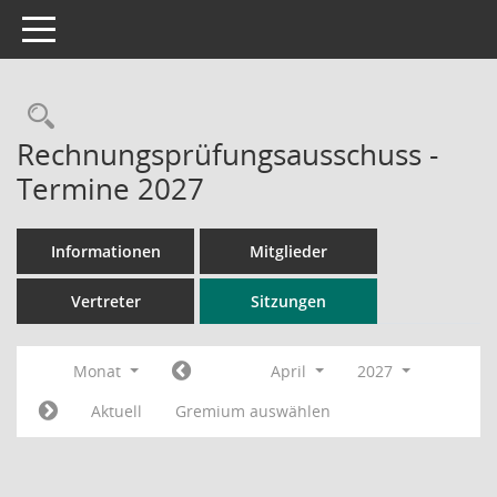
Toggle navigation
Rechercheauswahl
Rechnungsprüfungsausschuss -
Termine 2027
Informationen
Mitglieder
Vertreter
Sitzungen
Monat
April
2027
Aktuell
Gremium auswählen