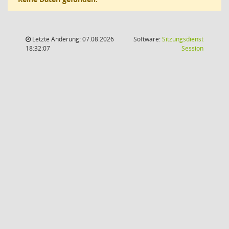
Letzte Änderung: 07.08.2026
Software:
Sitzungsdienst
(Wird in
18:32:07
Session