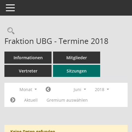
Toggle navigation
Rechercheauswahl
Fraktion UBG - Termine 2018
Informationen
Mitglieder
Vertreter
Sitzungen
Monat
Juni
2018
Aktuell
Gremium auswählen
Keine Daten gefunden.