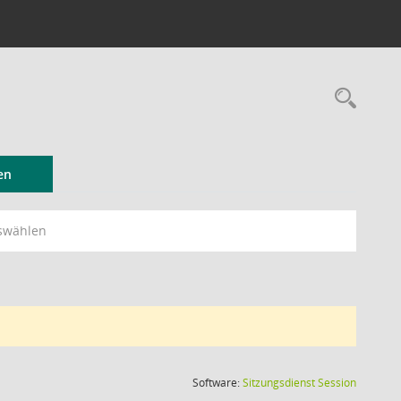
Rec
en
swählen
(Wird in
Software:
Sitzungsdienst
Session