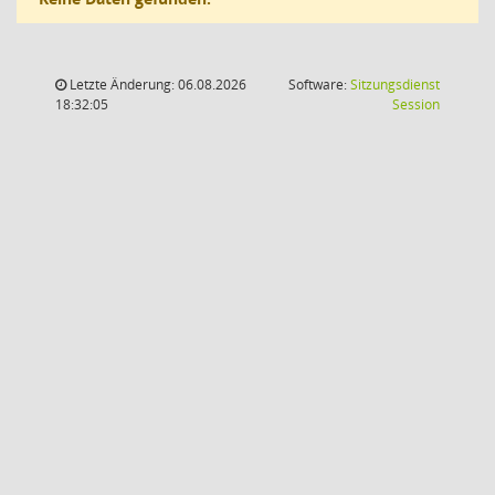
Letzte Änderung: 06.08.2026
Software:
Sitzungsdienst
(Wird in
18:32:05
Session