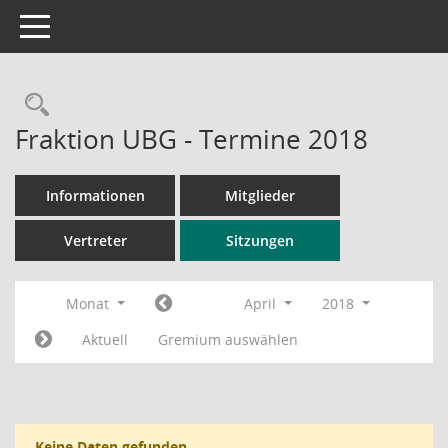
Toggle navigation
Rechercheauswahl
Fraktion UBG - Termine 2018
Informationen
Mitglieder
Vertreter
Sitzungen
Monat
April
2018
Aktuell
Gremium auswählen
Keine Daten gefunden.