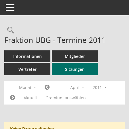
Toggle navigation
Rechercheauswahl
Fraktion UBG - Termine 2011
Informationen
Mitglieder
Vertreter
Sitzungen
Monat
April
2011
Aktuell
Gremium auswählen
Keine Daten gefunden.