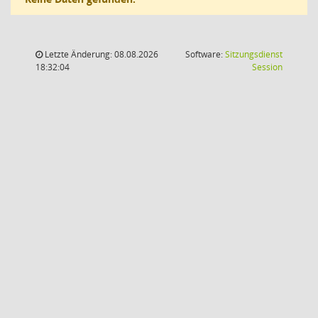
Letzte Änderung: 08.08.2026
Software:
Sitzungsdienst
(Wird in
18:32:04
Session