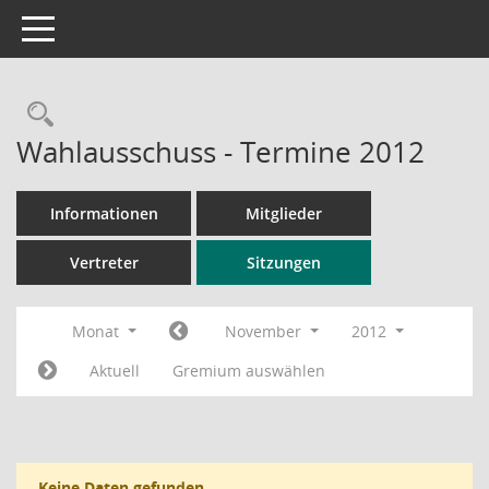
Toggle navigation
Rechercheauswahl
Wahlausschuss - Termine 2012
Informationen
Mitglieder
Vertreter
Sitzungen
Monat
November
2012
Aktuell
Gremium auswählen
Keine Daten gefunden.