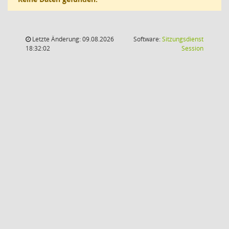
Letzte Änderung: 09.08.2026
Software:
Sitzungsdienst
(Wird in
18:32:02
Session