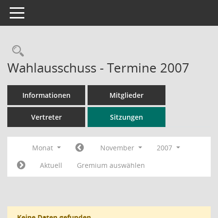
Toggle navigation
Rechercheauswahl
Wahlausschuss - Termine 2007
Informationen
Mitglieder
Vertreter
Sitzungen
Monat
November
2007
Aktuell
Gremium auswählen
Keine Daten gefunden.