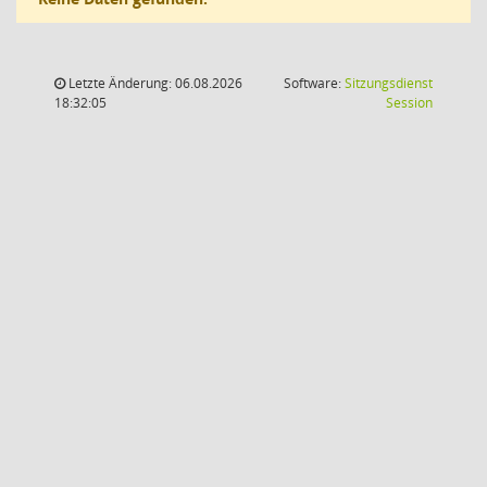
Letzte Änderung: 06.08.2026
Software:
Sitzungsdienst
(Wird in
18:32:05
Session