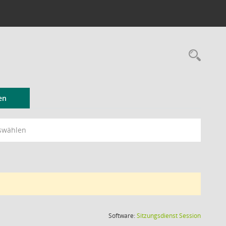
Rec
en
swählen
(Wird in
Software:
Sitzungsdienst
Session