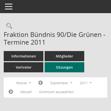
Toggle navigation
Rechercheauswahl
Fraktion Bündnis 90/Die Grünen -
Termine 2011
Informationen
Mitglieder
Vertreter
Sitzungen
Monat
September
2011
Aktuell
Gremium auswählen