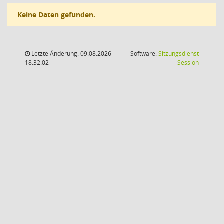
Keine Daten gefunden.
Letzte Änderung: 09.08.2026
Software:
Sitzungsdienst
(Wird in
18:32:02
Session