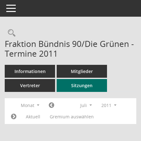
Toggle navigation
Rechercheauswahl
Fraktion Bündnis 90/Die Grünen -
Termine 2011
Informationen
Mitglieder
Vertreter
Sitzungen
Monat
Juli
2011
Aktuell
Gremium auswählen