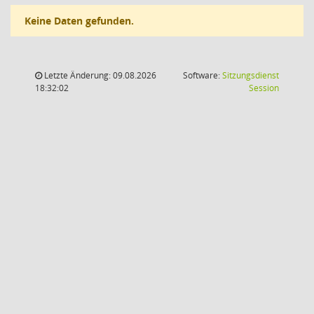
Keine Daten gefunden.
Letzte Änderung: 09.08.2026
Software:
Sitzungsdienst
(Wird in
18:32:02
Session