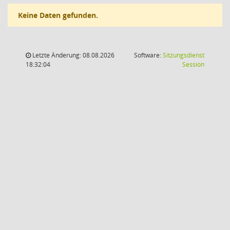
Keine Daten gefunden.
Letzte Änderung: 08.08.2026
Software:
Sitzungsdienst
(Wird in
18:32:04
Session