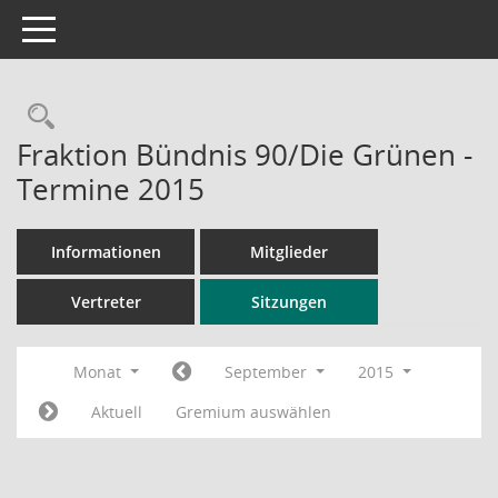
Toggle navigation
Rechercheauswahl
Fraktion Bündnis 90/Die Grünen -
Termine 2015
Informationen
Mitglieder
Vertreter
Sitzungen
Monat
September
2015
Aktuell
Gremium auswählen