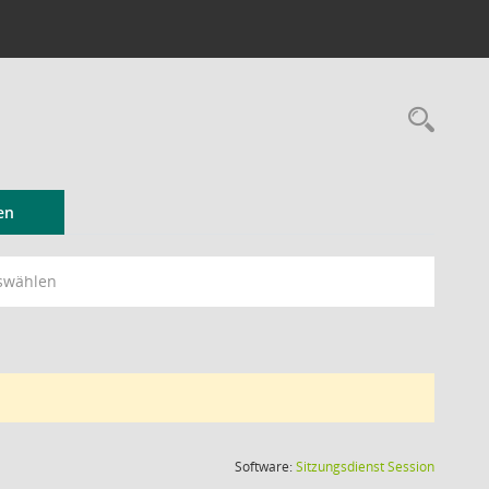
Rec
en
swählen
(Wird in
Software:
Sitzungsdienst
Session