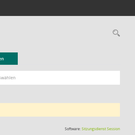
Rec
en
swählen
(Wird in
Software:
Sitzungsdienst
Session