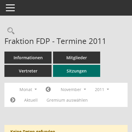
Toggle navigation
Rechercheauswahl
Fraktion FDP - Termine 2011
Informationen
Mitglieder
Vertreter
Sitzungen
Monat
November
2011
Aktuell
Gremium auswählen
Keine Daten gefunden.