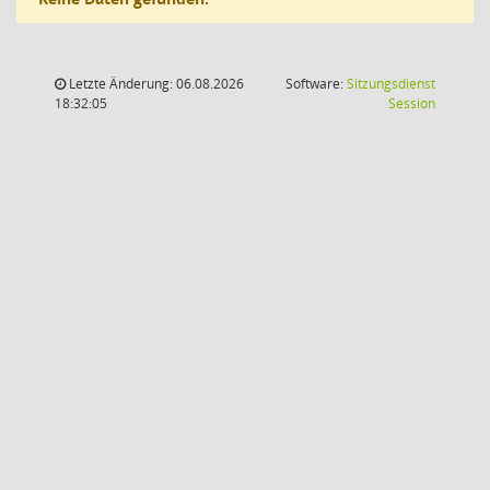
Letzte Änderung: 06.08.2026
Software:
Sitzungsdienst
(Wird in
18:32:05
Session