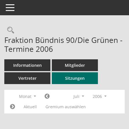
Toggle navigation
Rechercheauswahl
Fraktion Bündnis 90/Die Grünen -
Termine 2006
Informationen
Mitglieder
Vertreter
Sitzungen
Monat
Juli
2006
Aktuell
Gremium auswählen