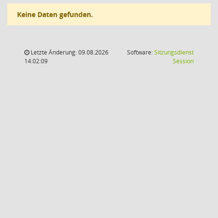
Keine Daten gefunden.
Letzte Änderung: 09.08.2026
Software:
Sitzungsdienst
(Wird in
14:02:09
Session