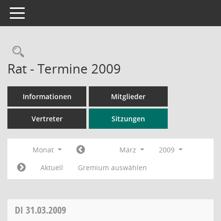
Toggle navigation
Rechercheauswahl
Rat - Termine 2009
Informationen
Mitglieder
Vertreter
Sitzungen
Monat
März
2009
Aktuell
Gremium auswählen
DI
31.03.2009