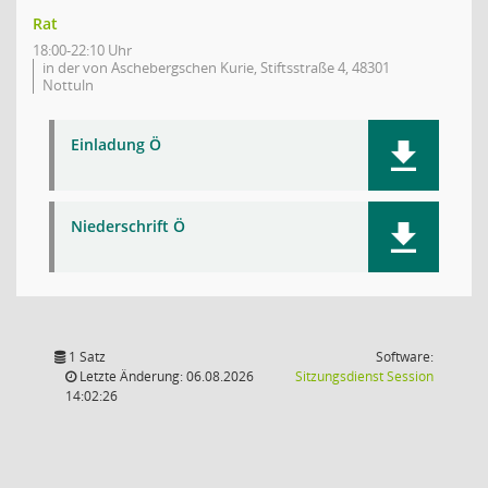
Rat
18:00-22:10 Uhr
in der von Aschebergschen Kurie, Stiftsstraße 4, 48301
Nottuln
Einladung Ö
Niederschrift Ö
1 Satz
Software:
(Wird in
Letzte Änderung: 06.08.2026
Sitzungsdienst
Session
14:02:26