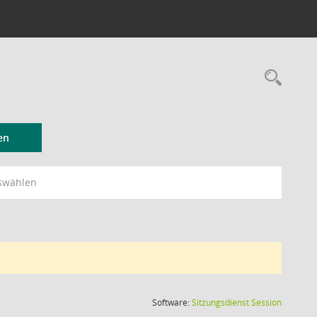
Rec
en
swählen
(Wird in
Software:
Sitzungsdienst
Session