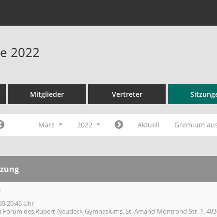
ne 2022
Mitglieder
Vertreter
Sitzung
März
2022
Aktuell
Gremium au
tzung
t
00-20:45 Uhr
m Forum des Rupert-Neudeck-Gymnasiums, St. Amand-Montrond-Str. 1, 483