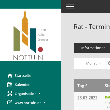
Toggle navigation
Rat - Termi
Informationen
Monat
Startseite
Kalender
Tag
Si
Organisation
23.03.2022
Ra
www.nottuln.de
19:
i