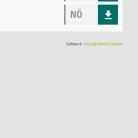
NÖ
(Wird in
Software:
Sitzungsdienst
Session