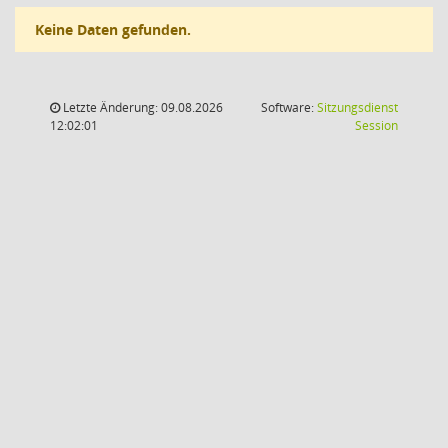
Keine Daten gefunden.
Letzte Änderung: 09.08.2026
Software:
Sitzungsdienst
(Wird in
12:02:01
Session