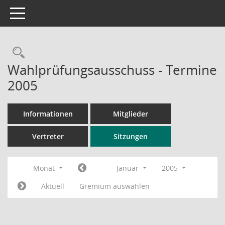
Toggle navigation
Rechercheauswahl
Wahlprüfungsausschuss - Termine
2005
Informationen
Mitglieder
Vertreter
Sitzungen
Monat
Januar
2005
Aktuell
Gremium auswählen