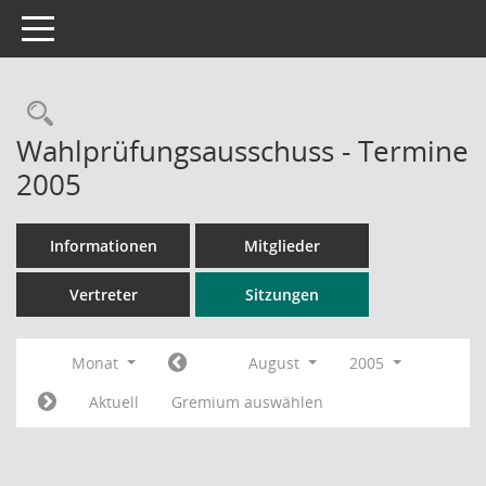
Toggle navigation
Rechercheauswahl
Wahlprüfungsausschuss - Termine
2005
Informationen
Mitglieder
Vertreter
Sitzungen
Monat
August
2005
Aktuell
Gremium auswählen