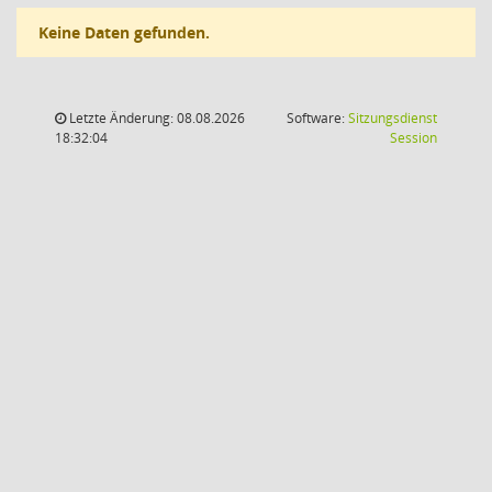
Keine Daten gefunden.
Letzte Änderung: 08.08.2026
Software:
Sitzungsdienst
(Wird in
18:32:04
Session