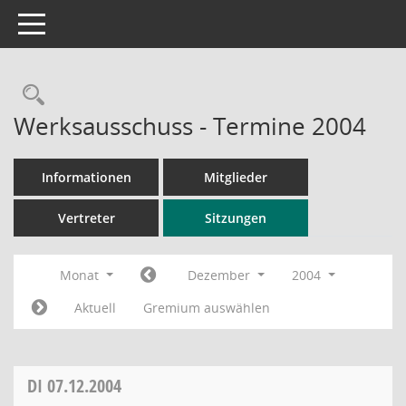
Toggle navigation
Rechercheauswahl
Werksausschuss - Termine 2004
Informationen
Mitglieder
Vertreter
Sitzungen
Monat
Dezember
2004
Aktuell
Gremium auswählen
DI
07.12.2004