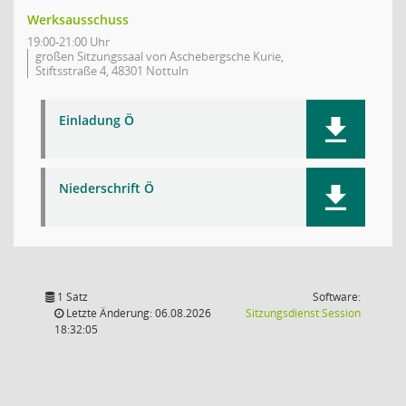
Werksausschuss
19:00-21:00 Uhr
großen Sitzungssaal von Aschebergsche Kurie,
Stiftsstraße 4, 48301 Nottuln
Einladung Ö
Niederschrift Ö
1 Satz
Software:
(Wird in
Letzte Änderung: 06.08.2026
Sitzungsdienst
Session
18:32:05